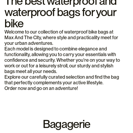
The best waterproof and
nettoyez votre sacoche avec un chiffon doux et de l'eau pour
tous les types de vélos, offrant un accès rapide à vos affaires
sacoche idéale qui répondra à vos attentes.
enlever les salissures et éviter que des taches s'incrustent. En
tout en restant en sécurité et bien en place. Investir dans une
waterproof bags for your
été, laissez-la sécher à l'air libre avant de la ranger.
bonne sacoche, c'est opter pour la tranquillité d'esprit.
bike
Nous vous recommandons également de consulter notre
sélection de sac à dos
Welcome to our collection of waterproof bike bags at
pour compléter votre équipement de
Max And The City, where style and practicality meet for
cycliste avec des options de transport supplémentaires.
your urban adventures.
Each model is designed to combine elegance and
Adoptez une nouvelle manière de vous déplacer en toute
functionality, allowing you to carry your essentials with
sérénité grâce à notre collection de sacoches étanches. Vous
confidence and security. Whether you're on your way to
y trouverez le modèle qui vous correspond et qui vous
work or out for a leisurely stroll, our sturdy and stylish
accompagnera dans toutes vos aventures urbaines.
bags meet all your needs.
Explore our carefully curated selection and find the bag
that perfectly complements your active lifestyle.
Order now and go on an adventure!
Bagagerie