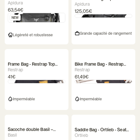
Expedition Pouch
Apidura
Expedition Handlebar Pack
Apidura
63,54€
125,05€
NEW
Grande capacité de rangement
Légèreté et robustesse
Frame Bag - Restrap Top
Bike Frame Bag - Restrap
Tube Bag
Frame Bag
Restrap
Restrap
41€
61,49€
Imperméable
Imperméable
Sacoche double Basil –
Saddle Bag - Ortlieb - Seat
Urban Load
Pack
Basil
Ortlieb