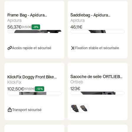
Frame Bag - Apidura
Saddlebag - Apidura
Expedition Bolt on Top Tube
Expedition Tool Pack
Apidura
Apidura
Pack
56,37€
46,11€
61,50€
-8%
Accès rapide et sécurisé
Fixation stable et sécurisée
Sacoche de selle ORTLIEB
KlickFix Doggy Front Bike
Seat-Pack QR
Bag
Ortlieb
KlickFix
123€
102,50€
117,82€
-13%
Transport sécurisé