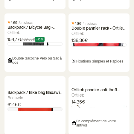
4.69
13 reviews
4.86
14 reviews
Backpack / Bicycle Bag -
Double pannier rack - Ortlieb
Ortlieb - VARIO PS QL2.1
Ortlieb
- Back-Roller Classic
Ortlieb
154,77€
189,63€
-18%
138,36€
Double Sacoche Vélo ou Sac à
Fixations Simples et Rapides
dos
Ortlieb pannier anti-theft
Backpack / Bike bag Badawin
cable
Ortlieb
Ali
Badawin
14,35€
61,45€
En complément de votre
antivol