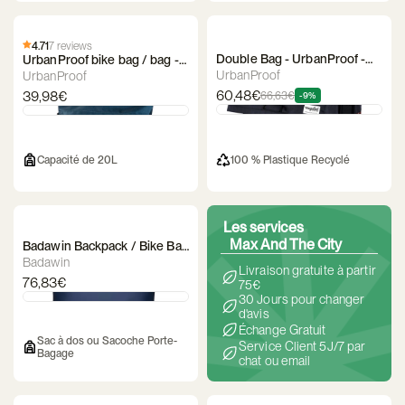
4.71
7 reviews
Double Bag - UrbanProof -
UrbanProof bike bag / bag -
Recycled
Shopper
UrbanProof
UrbanProof
60,48€
39,98€
66,63€
-9%
100 % Plastique Recyclé
Capacité de 20L
Les services
Max And The City
Badawin Backpack / Bike Bag
– Anna
Badawin
Livraison gratuite à partir
76,83€
75€
30 Jours pour changer
d'avis
Échange Gratuit
Sac à dos ou Sacoche Porte-
Service Client 5J/7 par
Bagage
chat ou email