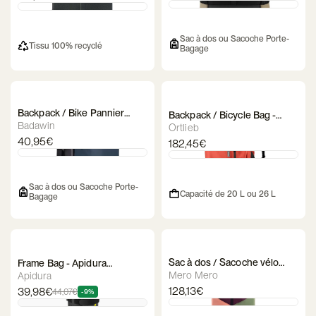
Sac à dos ou Sacoche Porte-
Tissu 100% recyclé
Bagage
Backpack / Bike Pannier
Backpack / Bicycle Bag -
Rack - Badawin Aaron
Badawin
Ortlieb - VARIO PS QL3.1
Ortlieb
40,95€
182,45€
Sac à dos ou Sacoche Porte-
Capacité de 20 L ou 26 L
Bagage
Sac à dos / Sacoche vélo
Frame Bag - Apidura
Mero Mero - Annecy Pocket
Expedition Cargo Cage Pack
Mero Mero
Apidura
128,13€
39,98€
44,07€
-9%