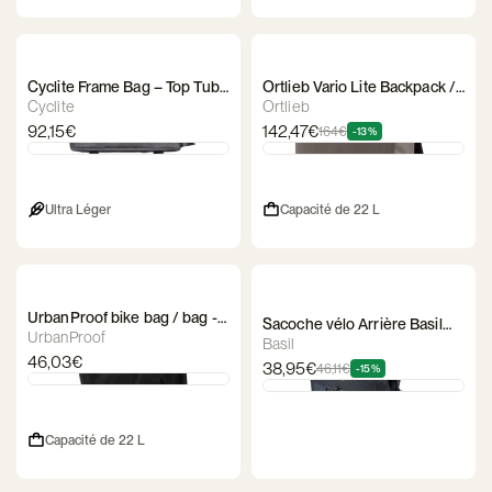
Cyclite Frame Bag – Top Tube
Ortlieb Vario Lite Backpack /
Bag
Bag
Cyclite
Ortlieb
92,15€
142,47€
164€
-13%
Ultra Léger
Capacité de 22 L
UrbanProof bike bag / bag -
Sacoche vélo Arrière Basil
ToteBag
UrbanProof
Navigator
Basil
46,03€
38,95€
46,11€
-15%
Capacité de 22 L