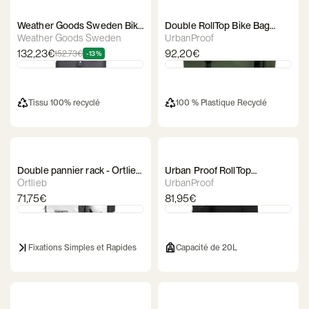
Weather Goods Sweden Bike
Double RollTop Bike Bag
Backpack / Bag - City
Urban Proof
Weather Goods Sweden
UrbanProof
BikePack
132,23€
92,20€
152,73€
-13%
Tissu 100% recyclé
100 % Plastique Recyclé
Double pannier rack - Ortlieb
Urban Proof RollTop
Sport Roller City
BackPack Backpack / Bike
Ortlieb
UrbanProof
Bag
71,75€
81,95€
Fixations Simples et Rapides
Capacité de 20L