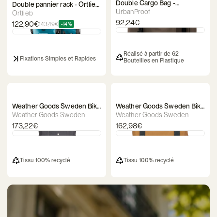
Double Cargo Bag -
Double pannier rack - Ortlieb
UrbanProof
UrbanProof
Sport Roller Classic
Ortlieb
92,24€
122,90€
143,49€
-14%
Réalisé à partir de 62
Fixations Simples et Rapides
Bouteilles en Plastique
Weather Goods Sweden Bike
Weather Goods Sweden Bike
Backpack / Bag - City
Bag - Urban Briefcase
Weather Goods Sweden
Weather Goods Sweden
BikePack XL
173,22€
162,98€
Tissu 100% recyclé
Tissu 100% recyclé