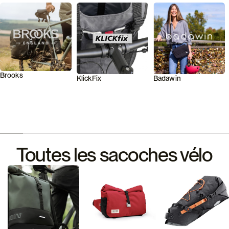
Brooks
KlickFix
Badawin
Toutes les sacoches vélo