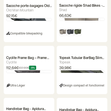
Sacoche rigide Shad Bikes -
Sacoche porte-bagages Old
Daily Bike Box
Man Mountain – Atlas Rack
Shad
Old Man Mountain
Pack
66,63€
92,15€
Compatible bikepacking
Cyclite Frame Bag – Frame
Topeak Tubular BarBag Slim
Bag / 01
Handlebar Bag – 1.5 L
Cyclite
Topeak
112,64€
39,98€
122,90€
-8%
Ultra Léger
Design compact et fonctionnel
Handlebar Bag - Apidura
Handlebar Bag - Apidura