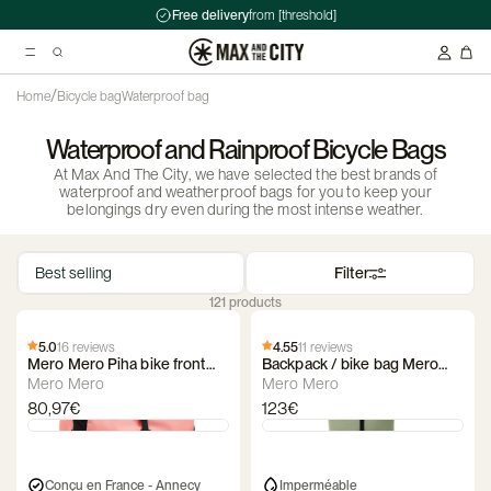
Free delivery
from [threshold]
/
Home
Bicycle bag
Waterproof bag
Waterproof and Rainproof Bicycle Bags
Suggested searches
At Max And The City, we have selected the best brands of
Kryptonite Evolution Series 4 1090 Chain Lock - 90cm
waterproof and weatherproof bags for you to keep your
belongings dry even during the most intense weather.
Abus HUD-Y ACE Headset
Double pannier rack - Ortlieb - Back-Roller Classic
Filter
121 products
5.0
16 reviews
4.55
11 reviews
Mero Mero Piha bike front
Backpack / bike bag Mero
bag
Mero Annecy
Mero Mero
Mero Mero
80,97€
123€
Conçu en France - Annecy
Imperméable