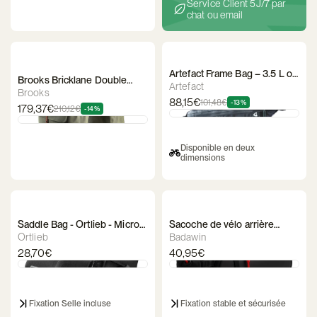
Service Client 5J/7 par
chat ou email
Artefact Frame Bag – 3.5 L or
Brooks Bricklane Double
4 L
Artefact
Bike Bag
Brooks
88,15€
101,48€
-13%
179,37€
210,12€
-14%
Disponible en deux
dimensions
Saddle Bag - Ortlieb - Micro
Sacoche de vélo arrière
Two
Badawin – Néo
Ortlieb
Badawin
28,70€
40,95€
Fixation Selle incluse
Fixation stable et sécurisée