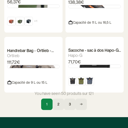
56,37€
138,38€
+ 1
Capacité de 11 L ou 16,5 L
Sacoche - sac à dos Hapo-G
Handlebar Bag - Ortlieb -
– Roll-top 22 L
Handlebar-Pack
Hapo-G
Ortlieb
71,70€
111,72€
Capacité de 9 L ou 15 L
You have seen 50 produits sur 121
1
2
3