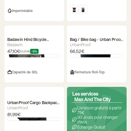
Imperméable
Badawin Hind Bicycle
Bag / Bike bag - Urban Proof
Pannier Rack
Single RollTop
Badawin
UrbanProof
47,10€
66,52€
51,20€
-8%
Capacité de 30L
Fermeture Roll-Top
Les services
Max And The City
UrbanProof Cargo Backpack
/ Bike Bag
UrbanProof
Livraison gratuite à partir
75€
81,99€
30 Jours pour changer
d'avis
Échange Gratuit