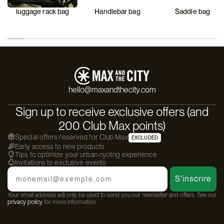
luggage rack bag
Handlebar bag
Saddle bag
hello@maxandthecity.com
Sign up to receive exclusive offers (and
200 Club Max points)
Special offers reserved for Club Max
EXCLUDED
Early access to new products
Tips to optimize your urban cycling experience
Invitations to exclusive events
Email
S'inscrire
Your email address will only be used to send you our newsletter and offers. See our
privacy policy
for more information.