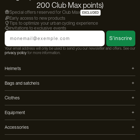
200 Club Max points)
Special offers reserved for Club Max
EXCLUDED
Early access to new products
Tips to optimize your urban cycling experience
Invitations to exclusive events
Email
S'inscrire
Your email address will only be used to send you our newsletter and offers. See our
privacy policy
for more information.
Helmets
Bags and satchels
Clothes
Equipment
Accessories