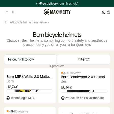
Free delivery
from [threshold]
/
Home
Bicycle helmet
Bern Helmets
Bern bicycle helmets
Suggested searches
Discover Bern helmets, combining comfort, safety and aesthetics
Kryptonite Evolution Series 4 1090 Chain Lock - 90cm
to accompany you on all your urban journeys.
Abus HUD-Y ACE Headset
Filter
Double pannier rack - Ortlieb - Back-Roller Classic
4 products
5.0
10 reviews
Bern MIPS Watts 2.0 Matte
Bern Brentwood 2.0 Helmet
Black Helmet
Bern
Bern
112,74€
88,14€
Technologie MIPS
Protection en Polycarbonate
4.94
16 reviews