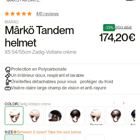
MAX'S FAVORITE
441 reviews
MARKO
Mârkö Tandem
-13%
200,85€
174,20€
helmet
XS 54/55cm Zadig-Voltaire crème
Protection en Polycarbonate
Un Intérieur doux, respirant et lavable
️Oreillettes détachables pour vous protéger du froid
Visière claire large champ de vision et anti-rayure
COLOR
Zadig-Voltaire crème
Discount
Sold o
SIZE
Between 2 sizes? Take the size below