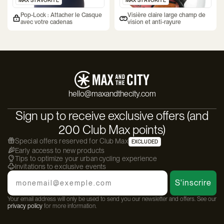
MAX'S FAVORITE
MAX'S FAVORITE
Pop-Lock : Attacher le Casque
Visière claire large champ de
avec votre cadenas
vision et anti-rayure
hello@maxandthecity.com
Sign up to receive exclusive offers (and
200 Club Max points)
Special offers reserved for Club Max
EXCLUDED
Early access to new products
Tips to optimize your urban cycling experience
Invitations to exclusive events
Email
S'inscrire
Your email address will only be used to send you our newsletter and offers. See our
privacy policy
for more information.