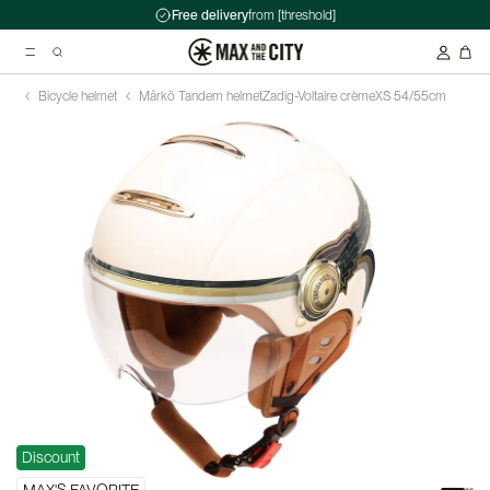
Free delivery
from [threshold]
Bicycle helmet
Mârkö Tandem helmet
Zadig-Voltaire crème
XS 54/55cm
Suggested searches
Kryptonite Evolution Series 4 1090 Chain Lock - 90cm
Abus HUD-Y ACE Headset
Double pannier rack - Ortlieb - Back-Roller Classic
Discount