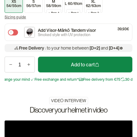
XS
S
M
XL
L 60/61cm
54/55cm
56/57cm
58/59cm
62/63cm
+ than 4
+ than 1
+ than 3
Sizing guide
39,93€
Add Visor-Mârkö Tandem visor
Smoked style with UV protection
Free Delivery
: to your home between
[D+2]
and
[D+4]
Add to cart
ge your mind
Free exchange and return*
Free delivery from €75
30 days to 
VIDEO INTERVIEW
Discover your helmet in video