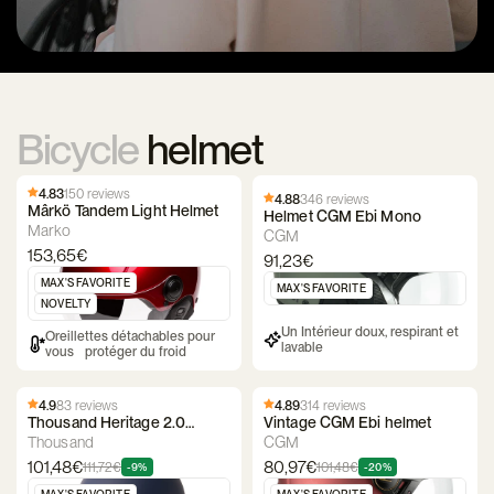
Bicycle
helmet
4.83
150 reviews
4.88
346 reviews
Mârkö Tandem Light Helmet
Helmet CGM Ebi Mono
Marko
CGM
153,65€
91,23€
MAX'S FAVORITE
MAX'S FAVORITE
NOVELTY
Un Intérieur doux, respirant et
️Oreillettes détachables pour
lavable
vous protéger du froid
4.9
83 reviews
4.89
314 reviews
Thousand Heritage 2.0
Vintage CGM Ebi helmet
Helmet
Thousand
CGM
101,48€
80,97€
111,72€
101,48€
-9%
-20%