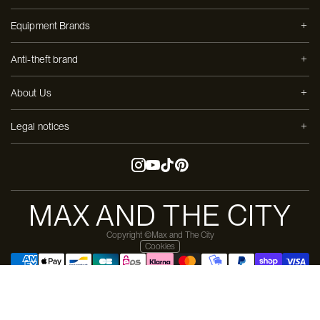
Equipment Brands
Anti-theft brand
About Us
Legal notices
MAX AND THE CITY
Copyright ©Max and The City
Cookies
Pay in 3 installments with
Design & dev by
Moon-Moon